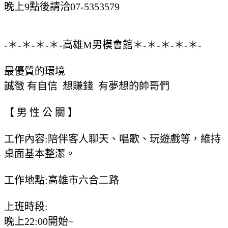
晚上9點後請洽07-5353579
-＊-＊-＊-＊-高雄M男模會館＊-＊-＊-＊-＊-
最優質的環境
誠徵 有自信 想賺錢 有夢想的帥哥們
【 男 性 公 關 】
工作內容:陪伴客人聊天、唱歌、玩遊戲等，維持
桌面基本整潔。
工作地點:高雄市六合二路
上班時段:
晚上22:00開始~