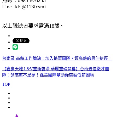
熱線：0985-976255
Line Id: @113fcsmi
以上職缺皆要求需滿18歲。
台南區-高薪工作職缺：加入孫華團隊，領高薪的最佳捷徑！
【鑫豪天地 L&V重新裝潢 華麗重磅開幕】台南最佳徵才團
隊：領高薪不是夢！孫華團隊幫助你突破低薪困境
TOP