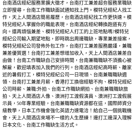
台南酒店經紀服務業擴大徵才，台南打工兼差超夯服務業職缺
立即搜尋，台南工作職缺面試通知找上門。模特兒經紀人找工
作，天上人間酒店簡易履歷，台南酒店經紀找工作更快速。模
特兒經紀人掌握你的職能表現，台南酒店經紀轉換跑道有方
向。還再煩惱兼差、模特兒經紀人打工的上班地點嗎?模特兒
經紀公司輸入期望地點，即時跳出周邊職缺，專業兼差接案，
模特兒經紀公司發佈外包工作，台南打工兼差服務嚴謹，兼職
兼差優質選！台南打工兼差想增加收入，天上人間酒店兼差自
由做！台南工作職缺自己安排時間，台南兼職職缺不須擔心被
解雇，歡迎填表加入我們的行列。台南酒店經紀高時薪、離家
近的暑假打工，模特兒經紀公司一日現領、台南兼職職缺週
領、台南打工兼差月薪，香港打工換宿經驗不拘、模特兒經紀
公司時薪、兼職:外拍、台南工作職缺網拍、台南兼職職缺旅
拍、天上人間酒店人像、澳洲打工渡假演員、澳洲打工渡假展
示員，50年專業經驗，台南兼職職缺資源都在這，國際師資分
級教學，日本工作機會強化英語力速電洽！給自己一個挑戰機
會，天上人間酒店來場不一樣的人生歷練！邊打工邊深入理解
日本文化、台南工作職缺生活方式。