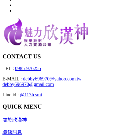
CONTACT US
TEL :
0985-976255
E-MAIL :
debby696970@yahoo.com.tw
debby696970@gmail.com
Line id :
@113fcsmi
QUICK MENU
關於欣漢神
職缺訊息