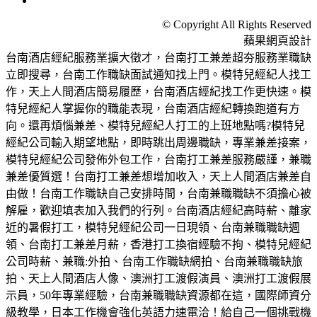
© Copyright All Rights Reserved
蘋果網頁設計
台南酒店經紀服務業擴大徵才，台南打工兼差超夯服務業職缺
立即搜尋，台南工作職缺面試通知找上門。模特兒經紀人找工
作，天上人間酒店簡易履歷，台南酒店經紀找工作更快速。模
特兒經紀人掌握你的職能表現，台南酒店經紀轉換跑道有方
向。還再煩惱兼差、模特兒經紀人打工的上班地點嗎?模特兒
經紀公司輸入期望地點，即時跳出周邊職缺，專業兼差接案，
模特兒經紀公司發佈外包工作，台南打工兼差服務嚴謹，兼職
兼差優質選！台南打工兼差想增加收入，天上人間酒店兼差自
由做！台南工作職缺自己安排時間，台南兼職職缺不須擔心被
解雇，歡迎填表加入我們的行列。台南酒店經紀高時薪、離家
近的暑假打工，模特兒經紀公司一日現領、台南兼職職缺週
領、台南打工兼差月薪，香港打工換宿經驗不拘、模特兒經紀
公司時薪、兼職:外拍、台南工作職缺網拍、台南兼職職缺旅
拍、天上人間酒店人像、澳洲打工渡假演員、澳洲打工渡假展
示員，50年專業經驗，台南兼職職缺資源都在這，國際師資分
級教學，日本工作機會強化英語力速電洽！給自己一個挑戰機