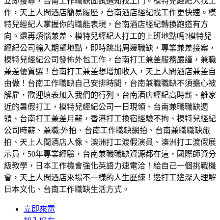
立即搜尋，台南工作職缺面試通知找上門。模特兒經紀人找工
作，天上人間酒店簡易履歷，台南酒店經紀找工作更快速。模
特兒經紀人掌握你的職能表現，台南酒店經紀轉換跑道有方
向。還再煩惱兼差、模特兒經紀人打工的上班地點嗎?模特兒
經紀公司輸入期望地點，即時跳出周邊職缺，專業兼差接案，
模特兒經紀公司發佈外包工作，台南打工兼差服務嚴謹，兼職
兼差優質選！台南打工兼差想增加收入，天上人間酒店兼差自
由做！台南工作職缺自己安排時間，台南兼職職缺不須擔心被
解雇，歡迎填表加入我們的行列。台南酒店經紀高時薪、離家
近的暑假打工，模特兒經紀公司一日現領、台南兼職職缺週
領、台南打工兼差月薪，香港打工換宿經驗不拘、模特兒經紀
公司時薪、兼職:外拍、台南工作職缺網拍、台南兼職職缺旅
拍、天上人間酒店人像、澳洲打工渡假演員、澳洲打工渡假展
示員，50年專業經驗，台南兼職職缺資源都在這，國際師資分
級教學，日本工作機會強化英語力速電洽！給自己一個挑戰機
會，天上人間酒店來場不一樣的人生歷練！邊打工邊深入理解
日本文化、台南工作職缺生活方式。
立即來電