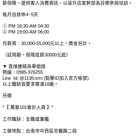
薪保障，提供客人消費資訊，以晉升店家幹部為目標參與培訓。
每月自排休4~5天
① PM 18:30-AM 04:30
② PM 19:00-AM 06:00
月薪資：30,000-55,000元以上，獎金另計。
（試用期，保障底薪30000元起）
▼ 直接連絡孫華姐姐
熱線：0985-976255
Line Id: @113fcsmi (點擊ID加入官方帳號)
以上職缺皆要求需滿18歲。
另徵
*【 萬豪101會計人員 】*
工作職缺：全職或兼職
工做地點：台南市中西區忠義路二段